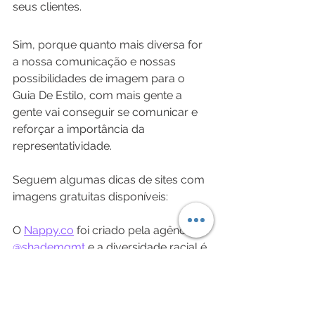
seus clientes.
Sim, porque quanto mais diversa for 
a nossa comunicação e nossas 
possibilidades de imagem para o 
Guia De Estilo, com mais gente a 
gente vai conseguir se comunicar e 
reforçar a importância da 
representatividade.
Seguem algumas dicas de sites com 
imagens gratuitas disponíveis:
O 
Nappy.co
 foi criado pela agência 
@shademgmt
 e a diversidade racial é 
o foco desse banco de imagens.
Outro banco de imagens gratuito 
com foco na diversidade de raça é o 