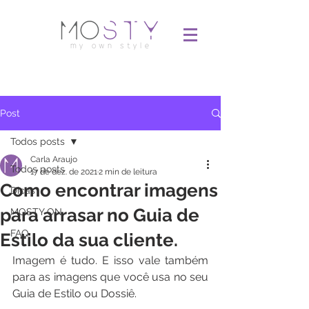
Post
Todos posts
Carla Araujo
Todos posts
17 de dez. de 2021
2 min de leitura
Como encontrar imagens
Dicas
para arrasar no Guia de
MOSTY ON
FAQ
Estilo da sua cliente.
Imagem é tudo. E isso vale também 
para as imagens que você usa no seu 
Guia de Estilo ou Dossiê.