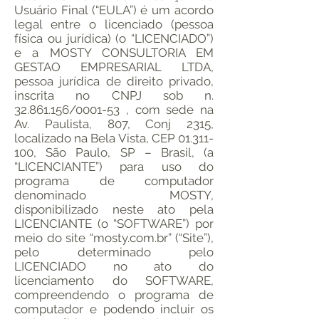
Usuário Final (“EULA”) é um acordo
legal entre o licenciado (pessoa
física ou jurídica) (o “LICENCIADO”)
e a MOSTY CONSULTORIA EM
GESTAO EMPRESARIAL LTDA,
pessoa jurídica de direito privado,
inscrita no CNPJ sob n.
32.861.156
/0001-53 , com sede na
Av. Paulista, 807, Conj 2315,
localizado na Bela Vista, CEP
01.311-
100
, São Paulo, SP – Brasil, (a
“LICENCIANTE”) para uso do
programa de computador
denominado MOSTY,
disponibilizado neste ato pela
LICENCIANTE (o “SOFTWARE”) por
meio do site “mosty.com.br” (“Site”),
pelo determinado pelo
LICENCIADO no ato do
licenciamento do SOFTWARE,
compreendendo o programa de
computador e podendo incluir os