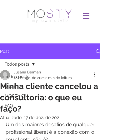
Post
Todos posts
Juliana Berman
Todos posts
18 de ago. de 2021
2 min de leitura
Minha cliente cancelou a
Dicas
consultoria: o que eu
MOSTY ON
FAQ
faço?
Atualizado:
17 de dez. de 2021
Um dos maiores desafios de qualquer 
profissional liberal é a conexão com o 
seu cliente, não é?